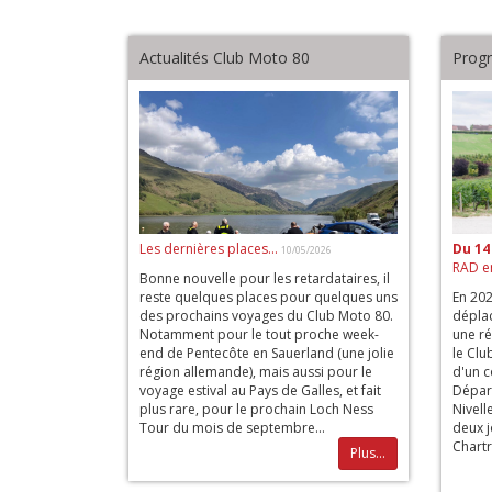
Actualités Club Moto 80
Prog
Les dernières places...
Du 14
10/05/2026
RAD e
Bonne nouvelle pour les retardataires, il
reste quelques places pour quelques uns
En 202
des prochains voyages du Club Moto 80.
déplac
Notamment pour le tout proche week-
une ré
end de Pentecôte en Sauerland (une jolie
le Clu
région allemande), mais aussi pour le
d'un c
voyage estival au Pays de Galles, et fait
Dépar
plus rare, pour le prochain Loch Ness
Nivell
Tour du mois de septembre...
deux j
Chartr
Plus...