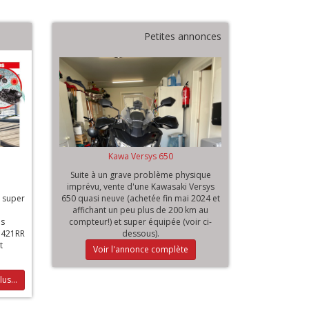
Petites annonces
Kawa Versys 650
Suite à un grave problème physique
imprévu, vente d'une Kawasaki Versys
n super
650 quasi neuve (achetée fin mai 2024 et
affichant un peu plus de 200 km au
és
compteur!) et super équipée (voir ci-
K 421RR
dessous).
t
Voir l'annonce complète
lus...