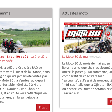
ramme
Actualités moto
 au 18 (ou 19) août
- La Croisière
Le Moto 80 de mai
10/05/2026
n Vendée
Le Moto 80 du mois de mai est en
6, la célèbre Croisière RAD se
librairie ainsi que chez les abonnés
era vers l'Ouest de la France, dans
(merci la poste!)... Au sommaire, u
gion qui n'a jamais été visitée par
comparatif de roadsters bien
b Moto 80 : la Vendée, au départ
"saignants", et l'essai de nouveaut
onfortable hôtel situé à Niort.
"mid-size" telle que la QJMotor SR
t le 14 août du Rad-Shop de
ou encore les Triumph Scrambler e
es, et en route vers l'Atlantique en
Tracker 400.
ournées, en faisant étape à
P
es.
Plus...