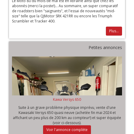
Le Moto 80 du mois de mai est en librairie ainsi que chez les
abonnés (merci la poste!)... Au sommaire, un super comparatif
de roadsters bien "saignants", et l'essai de nouveautés "mid-
size" telle que la QJMotor SRK 421RR ou encore les Triumph
Scrambler et Tracker 400.
Plus...
Petites annonces
Kawa Versys 650
Suite à un grave problème physique imprévu, vente d'une
Kawasaki Versys 650 quasi neuve (achetée fin mai 2024 et
affichant un peu plus de 200 km au compteur!) et super équipée
(voir ci-dessous).
Voir l'annonce complète